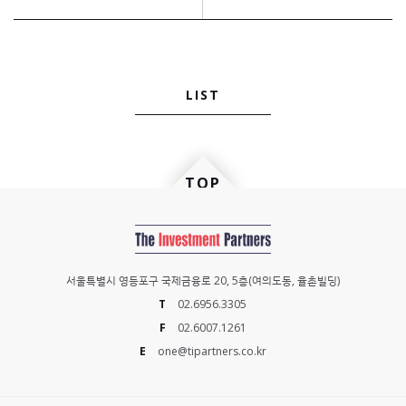
LIST
TOP
Scroll
to
the
서울특별시 영등포구 국제금융로 20, 5층(여의도동, 율촌빌딩)
top
of
T
02.6956.3305
the
F
02.6007.1261
page
E
one@tipartners.co.kr